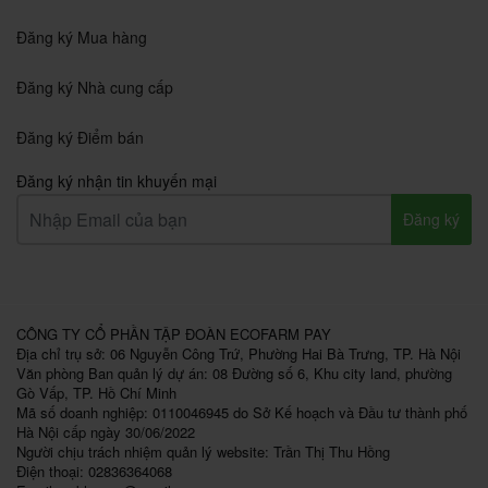
Đăng ký Mua hàng
Đăng ký Nhà cung cấp
Đăng ký Điểm bán
Đăng ký nhận tin khuyến mại
Đăng ký
CÔNG TY CỔ PHẦN TẬP ĐOÀN ECOFARM PAY
Địa chỉ trụ sở: 06 Nguyễn Công Trứ, Phường Hai Bà Trưng, TP. Hà Nội
Văn phòng Ban quản lý dự án: 08 Đường số 6, Khu city land, phường
Gò Vấp, TP. Hồ Chí Minh
Mã số doanh nghiệp: 0110046945 do Sở Kế hoạch và Đầu tư thành phố
Hà Nội cấp ngày 30/06/2022
Người chịu trách nhiệm quản lý website: Trần Thị Thu Hồng
Điện thoại: 02836364068