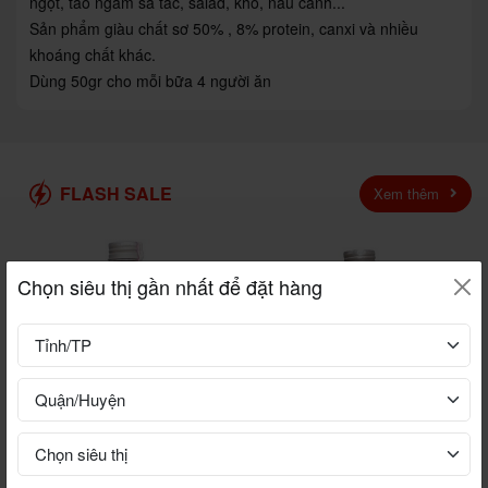
ngọt, tảo ngâm sả tắc, salad, kho, nấu canh...
Sản phẩm giàu chất sơ 50% , 8% protein, canxi và nhiều
khoáng chất khác.
Dùng 50gr cho mỗi bữa 4 người ăn
FLASH SALE
Xem thêm
Chọn siêu thị gần nhất để đặt hàng
VKOMBUCHA BLOOM TẦM
VKOMBUCHA BLOOM HẠ
XUÂN (DÂU TẰM – TÁO) 330ml
VŨ(CHANH LEO – XOÀI) 330ml