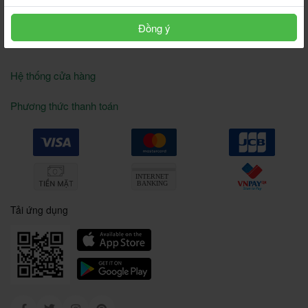
96.000 đ
96.000 đ
Đồng ý
Hệ thống cửa hàng
Phương thức thanh toán
Tải ứng dụng
Facebook
Twitter
Instagram
Pinterest