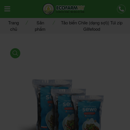
Offcanvas Menu Mobile Open
Trang
Sản
Tảo biển Chile (dạng sợi)| Túi zip
chủ
phẩm
Glifefood
product view