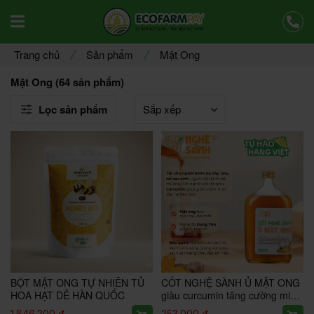
Offcanvas Menu Mobile Open
Trang chủ
Sản phẩm
Mật Ong
Mật Ong (64 sản phẩm)
Lọc sản phẩm
BỘT MẬT ONG TỰ NHIÊN TỦ
CỐT NGHỆ SÀNH Ủ MẬT ONG
HOA HẠT DẺ HÀN QUỐC
giàu curcumin tăng cường miễn
dịch
1.846.200 đ
253.000 đ