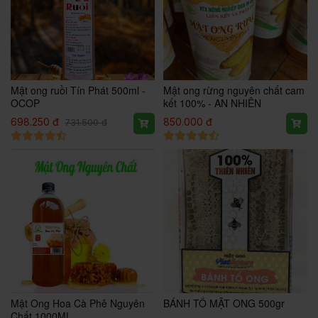
Mật ong ruồi Tín Phát 500ml -
Mật ong rừng nguyên chất cam
OCOP
kết 100% - AN NHIÊN
698.250 đ
850.000 đ
731.500 đ
Mật Ong Hoa Cà Phê Nguyên
BÁNH TỔ MẬT ONG 500gr
Chất 1000ML