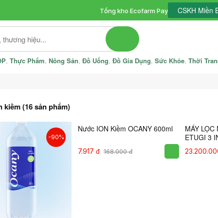
CSKH Miền B
Tổng kho Ecofarm Pay
OP
Thực Phẩm
Nông Sản
Đồ Uống
Đồ Gia Dụng
Sức Khỏe
Thời Tra
 kiềm (16 sản phẩm)
Nước ION Kiềm OCANY 600ml
-90%
-95%
7.917 đ
168.000 đ