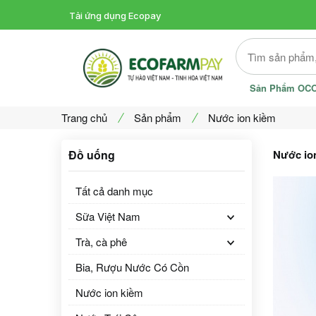
Tải ứng dụng Ecopay
Offcanvas Category Open
Sản Phẩm OC
Trang chủ
Sản phẩm
Nước ion kiềm
Đồ uống
Nước ion
Tất cả danh mục
Sữa Việt Nam
Trà, cà phê
Bia, Rượu Nước Có Cồn
Nước ion kiềm