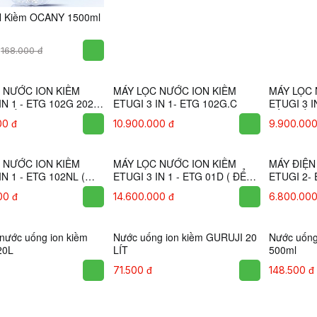
N Kiềm OCANY 1500ml
MÁY LỌC 
ETUGI 3 I
( NÓNG L
23.200.00
168.000 đ
 NƯỚC ION KIỀM
MÁY LỌC NƯỚC ION KIỀM
MÁY LỌC 
IN 1 - ETG 102G 2024
ETUGI 3 IN 1- ETG 102G.C
ETUGI 3 I
 BẾP )
GẦM BẾP 
00 đ
10.900.000 đ
9.900.000
MÁY LỌC NƯỚC ION KIỀM