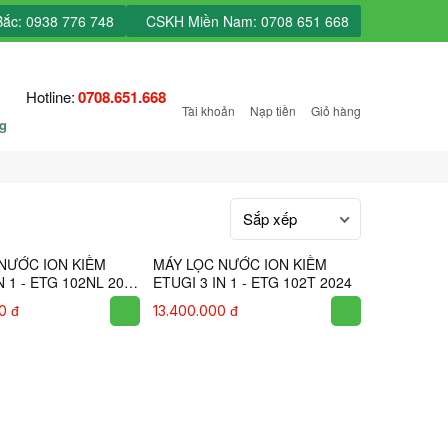
ắc: 0938 776 748
CSKH Miền Nam: 0708 651 668
Hotline:
0708.651.668
Tài khoản
Nạp tiền
Giỏ hàng
ng