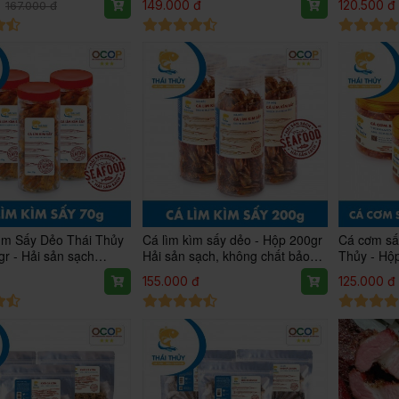
149.000 đ
120.500 đ
167.000 đ
ìm Sấy Dẻo Thái Thủy
Cá lìm kìm sấy dẻo - Hộp 200gr
Cá cơm sấ
gr - Hải sản sạch
Hải sản sạch, không chất bảo
Thủy - Hộp
ất bảo quản đạt chuẩn
bảo, đạt tiêu chuẩn OCOP3*
không chấ
155.000 đ
125.000 đ
hóa chất 