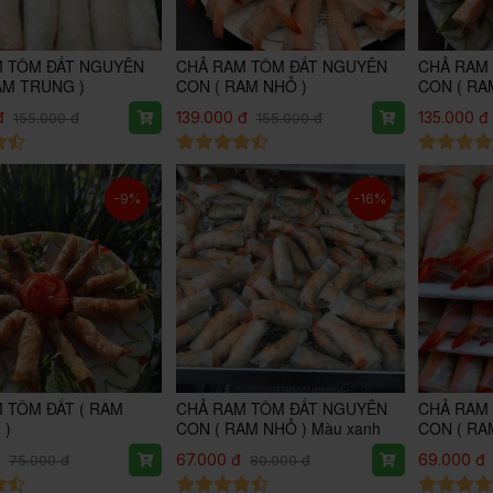
M TÔM ĐẤT NGUYÊN
CHẢ RAM TÔM ĐẤT NGUYÊN
CHẢ RAM
AM TRUNG )
CON ( RAM NHỎ )
CON ( RA
đ
139.000 đ
135.000 đ
155.000 đ
155.000 đ
-9%
-16%
 TÔM ĐẤT ( RAM
CHẢ RAM TÔM ĐẤT NGUYÊN
CHẢ RAM
 )
CON ( RAM NHỎ ) Màu xanh
CON ( RA
67.000 đ
69.000 đ
75.000 đ
80.000 đ