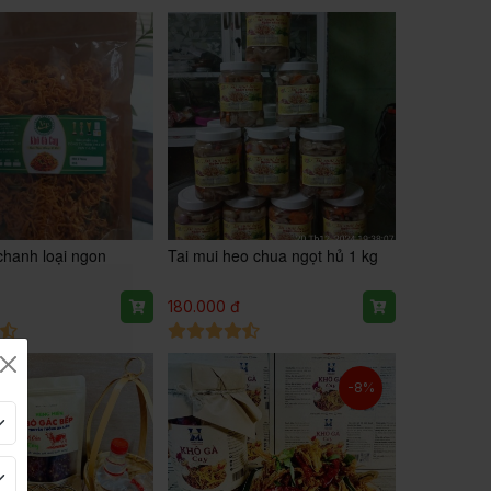
chanh loại ngon
Tai mui heo chua ngọt hủ 1 kg
180.000 đ
-8%