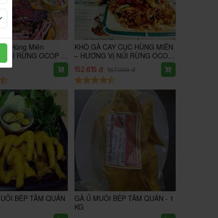
ẾP Hùng Miên
KHÔ GÀ CAY CỤC HÙNG MIÊN
 NÚI RỪNG OCOP 3
– HƯƠNG VỊ NÚI RỪNG OCOP
3 SAO
152.615 đ
167.000 đ
UỐI BẾP TÂM QUÁN
GÀ Ủ MUỐI BẾP TÂM QUÁN - 1
KG