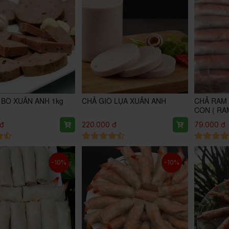
 BÒ XUÂN ANH 1kg
CHẢ GIÒ LỤA XUÂN ANH
CHẢ RAM
CON ( RAM
 đ
220.000 đ
79.000 đ
-10%
-10%