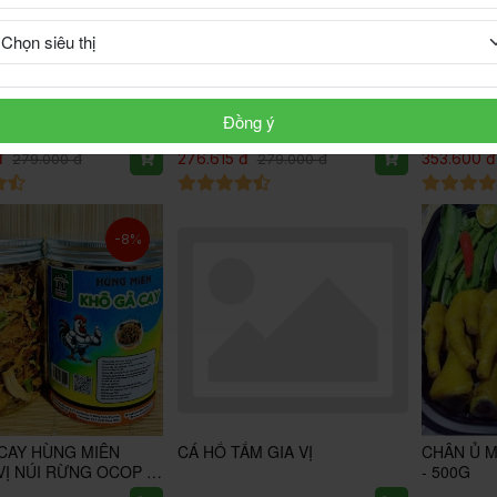
CAY SỢI HÙNG MIÊN
Khô Heo xé sợi Hùng Miên
BÒ GÁC B
Đồng ý
Ị NÚI RỪNG OCOP 3
HƯƠNG VỊ NÚI RỪNG OCOP 3
HƯƠNG VỊ
SAO
sao
đ
276.615 đ
353.600 đ
279.000 đ
279.000 đ
-8%
CAY HÙNG MIÊN
CÁ HỔ TẨM GIA VỊ
CHÂN Ủ M
Ị NÚI RỪNG OCOP 3
- 500G