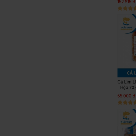
152.615 đ
Cá Lìm L
- Hộp 70 
Không ch
55.000 đ
OCOP 3*