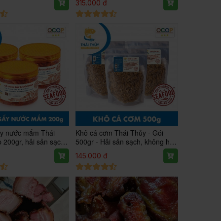
315.000 đ
y nước mắm Thái
Khô cá cơm Thái Thủy - Gói
 200gr, hải sản sạch
500gr - Hải sản sạch, không hóa
t bảo quản, không
chất đạt chuẩn OCOP 3*
145.000 đ
-200g