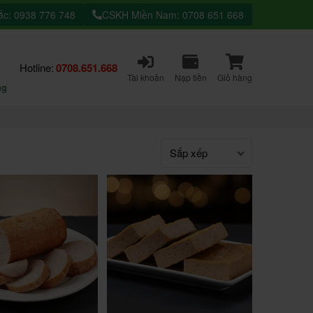
c: 0938 776 748
CSKH Miền Nam: 0708 651 668
Hotline:
0708.651.668
Tài khoản
Nạp tiền
Giỏ hàng
ng