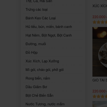
Thịt, Cá, Hải Sản
XÚC XÍC
Trứng các loại
220.000 
Bánh Kẹo Các Loại
Hủ tiếu, bún, miến, bánh canh
Hạt Nêm, Bột Ngọt, Bột Canh
Đường, muối
Đồ Hộp
Xúc Xích, Lạp Xưởng
Mì gói, cháo gói, phở gói
Rong biển, nấm
GIÒ TAI
Dầu Giấm Bơ
220.000 
Bột Chế Biến Sẵn
Nước Tương, nước mắm