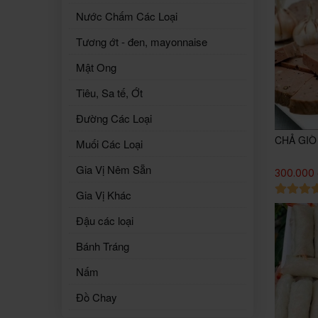
Nước Chấm Các Loại
Tương ớt - đen, mayonnaise
Mật Ong
Tiêu, Sa tế, Ớt
Đường Các Loại
CHẢ GIÒ
Muối Các Loại
Gia Vị Nêm Sẵn
300.000
Gia Vị Khác
Đậu các loại
Bánh Tráng
Nấm
Đồ Chay