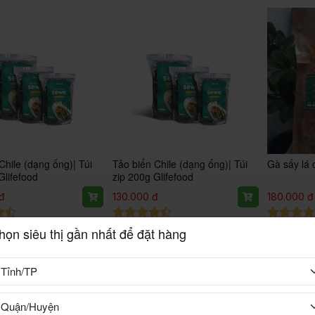
Chile (dạng ống)| Túi
Tảo biển Chile (dạng ống)| Túi
Gà sấy lá 
Glifefood
zip 200g Glifefood
đ
130.000 đ
180.000 đ
họn siêu thị gần nhất để đặt hàng