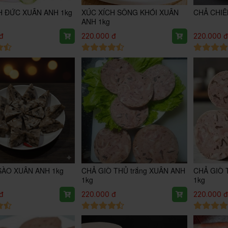
H ĐỨC XUÂN ANH 1kg
XÚC XÍCH SÔNG KHÓI XUÂN
CHẢ CHIÊ
ANH 1kg
đ
220.000 đ
220.000 
 SÀO XUÂN ANH 1kg
CHẢ GIÒ THỦ trắng XUÂN ANH
CHẢ GIÒ 
1kg
1kg
đ
220.000 đ
220.000 