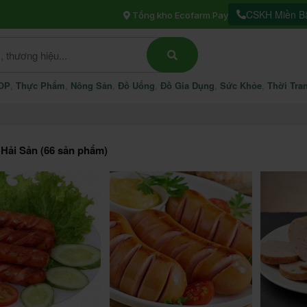
CSKH Miền Bắ
Tổng kho Ecofarm Pay
OP
Thực Phẩm
Nông Sản
Đồ Uống
Đồ Gia Dụng
Sức Khỏe
Thời Tra
, Hải Sản (66 sản phẩm)