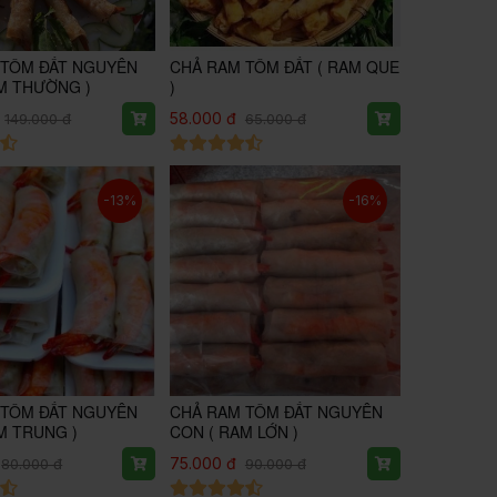
 TÔM ĐẤT NGUYÊN
CHẢ RAM TÔM ĐẤT ( RAM QUE
M THƯỜNG )
)
58.000 đ
149.000 đ
65.000 đ
-13%
-16%
 TÔM ĐẤT NGUYÊN
CHẢ RAM TÔM ĐẤT NGUYÊN
M TRUNG )
CON ( RAM LỚN )
75.000 đ
80.000 đ
90.000 đ