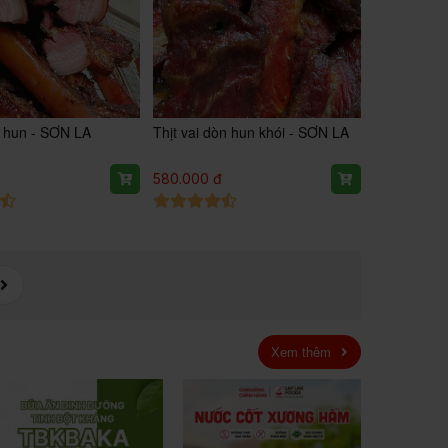
ỉ hun - SƠN LA
Thịt vai dòn hun khói - SƠN LA
đ
580.000 đ
Xem thêm