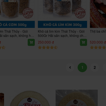
ơm Thái Thủy - Gói
Khô cá lìm kìm Thái Thủy - Gói
Thịt ba ch
ải sản sạch, không hóa
500Gr Hải sản sạch, không chất
 chuẩn OCOP 3* - 500g
bảo quản, OCOP 3* - 500g
đ
250.000 đ
520.000 
1
2