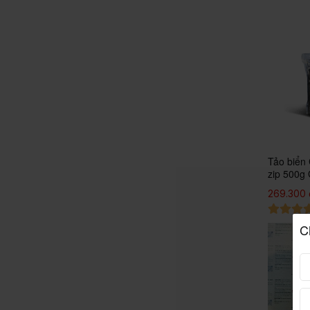
Tảo biển 
zip 500g 
269.300 
C