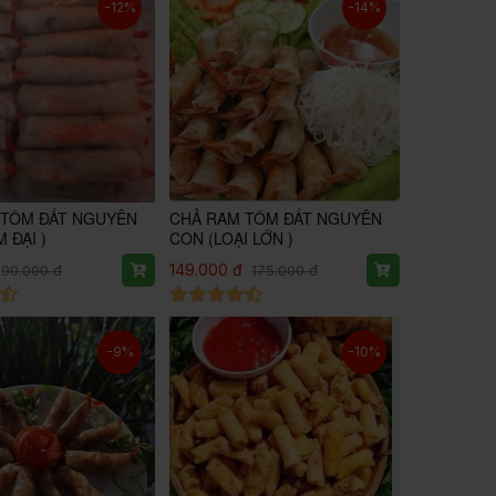
-12%
-14%
 TÔM ĐẤT NGUYÊN
CHẢ RAM TÔM ĐẤT NGUYÊN
 ĐẠI )
CON (LOẠI LỚN )
149.000 đ
90.000 đ
175.000 đ
-9%
-10%