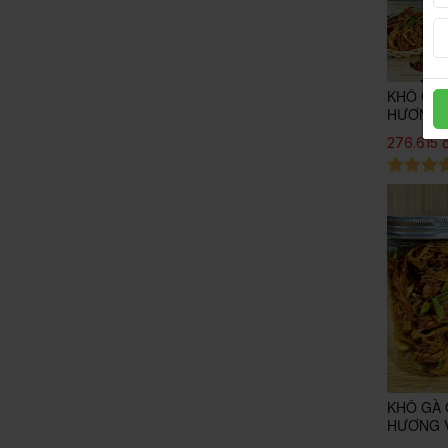
KHÔ GÀ 
HƯƠNG V
SAO
276.615 
KHÔ GÀ 
HƯƠNG V
SAO