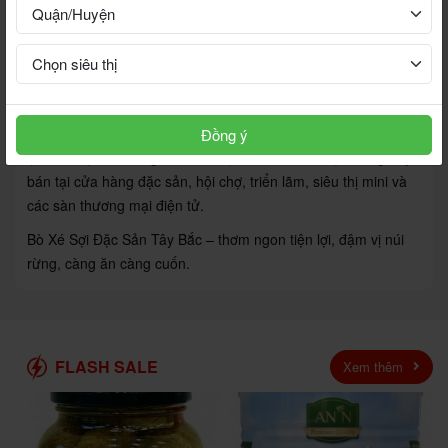
tăng hương vị.
Phù hợp sử dụng cho:
Bữa ăn gia đình, món ăn vặt, món nhậu, tiệc nhẹ, picnic, du
Đồng ý
lịch, làm quà biếu người thân, bạn bè, đối tác hoặc trưng bày
bán tại cửa hàng đặc sản, hội chợ, triển lãm, siêu thị mini và
các sàn thương mại điện tử.
Bò Xé Sợi Đặc Sản Tây Bắc – thơm ngon tiện lợi, đậm vị núi
rừng, càng ăn càng cuốn.
FLASH SALE
Xem thêm