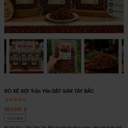
BÒ XÉ SỢI Trần Yến ĐẶT SẢN TÂY BẮC
584.000 đ
Còn hàng
Bò Xé Sợi – Đặc Sản Tây Bắc là món ăn thơm ngon, đậm đà được chế 