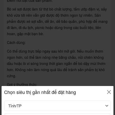
Điểm nổi bật của sản phẩm:
Bò xé sợi được làm từ thịt bò chất lượng, tẩm ướp đậm vị, sấy
khô vừa tới nên vẫn giữ được độ thơm ngon tự nhiên. Sản
phẩm được xé sợi sẵn, dễ ăn, dễ bảo quản, phù hợp để mang
đi làm, đi du lịch, picnic hoặc dùng trong các buổi tiệc, liên
hoan, gặp mặt bạn bè.
Cách dùng:
Có thể dùng trực tiếp ngay sau khi mở gói. Nếu muốn thơm
ngon hơn, có thể làm nóng nhẹ bằng chảo, nồi chiên không
dầu hoặc lò vi sóng trong thời gian ngắn để bò dậy mùi thơm
hơn. Không nên làm nóng quá lâu để tránh sản phẩm bị khô
cứng.
Gợi ý thưởng thức:
Chọn siêu thị gần nhất để đặt hàng
Bò xé sợi rất ngon khi ăn kèm cơm nóng, xôi, bánh mì, cháo
trắng hoặc dùng làm món nhậu cùng bia, rượu vang, rượu
Tây Bắc. Ngoài ra, có thể dùng bò xé sợi để trộn gỏi, ăn kèm
xoài xanh, dưa leo, rau thơm, vắt thêm chút chanh và ớt để