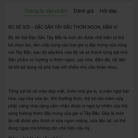
Thông tin sản phẩm
Đánh giá
Hỏi đáp
BÒ XÉ SỢI – ĐẶC SẢN TÂY BẮC THƠM NGON, ĐẬM VỊ
Bò Xé Sợi Đặc Sản Tây Bắc là món ăn được chế biến từ thịt
bò chọn lọc, tẩm ướp cùng các loại gia vị đặc trưng của vùng
núi Tây Bắc, sau đó sấy/khô vừa độ và xé thành từng sợi nhỏ.
Sản phẩm có hương vị thơm ngon, cay nhẹ, đậm đà, rất tiện
lợi khi sử dụng và phù hợp với nhiều nhu cầu khác nhau.
Từng sợi bò có màu đẹp mắt, thơm mùi gia vị, vị mặn ngọt hài
hòa, cay nhẹ vừa ăn. Khi thưởng thức, thịt bò dai mềm vừa
phải, càng nhai càng cảm nhận được vị ngọt tự nhiên của thịt
cùng hương thơm đặc trưng của gia vị Tây Bắc. Đây là món
ăn rất được yêu thích vì vừa ngon miệng, vừa tiện lợi, có thể
dùng ngay mà không cần chế biến cầu kỳ.