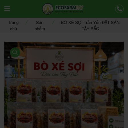
Offcanvas Menu Mobile Open
Trang
Sản
BÒ XÉ SỢI Trần Yến ĐẶT SẢN
chủ
phẩm
TÂY BẮC
product view