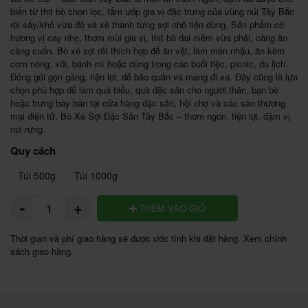
biến từ thịt bò chọn lọc, tẩm ướp gia vị đặc trưng của vùng núi Tây Bắc 
rồi sấy/khô vừa độ và xé thành từng sợi nhỏ tiện dùng. Sản phẩm có 
hương vị cay nhẹ, thơm mùi gia vị, thịt bò dai mềm vừa phải, càng ăn 
càng cuốn. Bò xé sợi rất thích hợp để ăn vặt, làm món nhậu, ăn kèm 
cơm nóng, xôi, bánh mì hoặc dùng trong các buổi tiệc, picnic, du lịch. 
Đóng gói gọn gàng, tiện lợi, dễ bảo quản và mang đi xa. Đây cũng là lựa 
chọn phù hợp để làm quà biếu, quà đặc sản cho người thân, bạn bè 
hoặc trưng bày bán tại cửa hàng đặc sản, hội chợ và các sàn thương 
mại điện tử. Bò Xé Sợi Đặc Sản Tây Bắc – thơm ngon, tiện lợi, đậm vị 
núi rừng.
Quy cách
Túi 500g
Túi 1000g
-
+
THÊM VÀO GIỎ
Thời gian và phí giao hàng sẽ được ước tính khi đặt hàng. Xem chính
sách giao hàng.