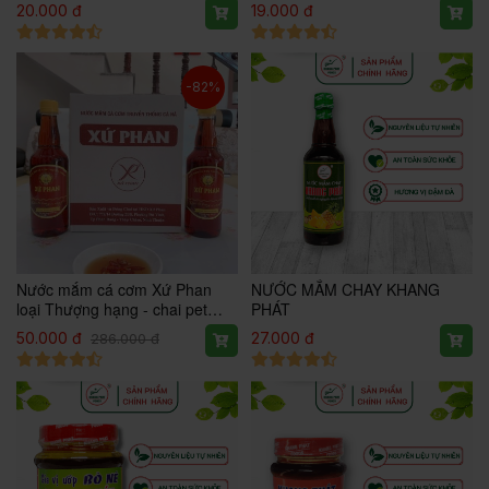
20.000 đ
19.000 đ
-82%
Nước mắm cá cơm Xứ Phan
NƯỚC MẮM CHAY KHANG
loại Thượng hạng - chai pet
PHÁT
thủy tinh 500ml
50.000 đ
27.000 đ
286.000 đ