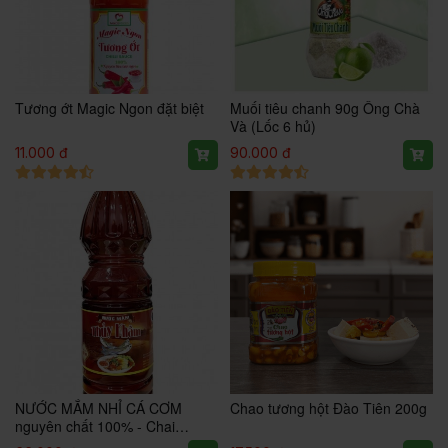
Tương ớt Magic Ngon đặt biệt
Muối tiêu chanh 90g Ông Chà
Và (Lốc 6 hủ)
11.000 đ
90.000 đ
NƯỚC MẮM NHỈ CÁ CƠM
Chao tương hột Đào Tiên 200g
nguyên chất 100% - Chai
900ml