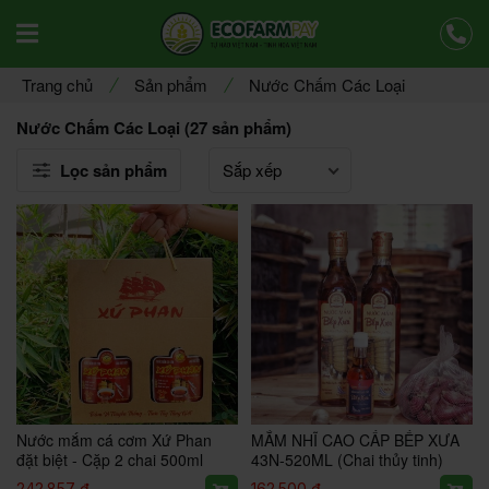
Offcanvas Menu Mobile Open
Trang chủ
Sản phẩm
Nước Chấm Các Loại
Nước Chấm Các Loại (27 sản phẩm)
Lọc sản phẩm
Nước mắm cá cơm Xứ Phan
MẮM NHĨ CAO CẤP BẾP XƯA
đặt biệt - Cặp 2 chai 500ml
43N-520ML (Chai thủy tinh)
242.857 đ
162.500 đ