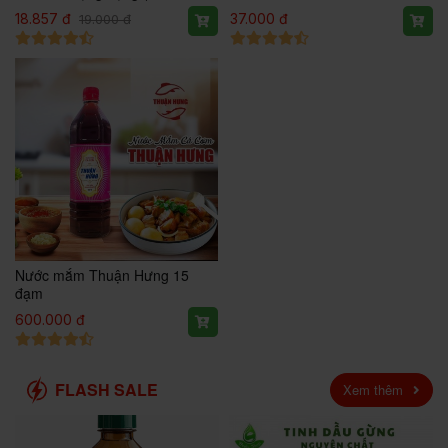
chai/thùng )
18.857 đ
37.000 đ
19.000 đ
Nước mắm Thuận Hưng 15
đạm
600.000 đ
FLASH SALE
Xem thêm