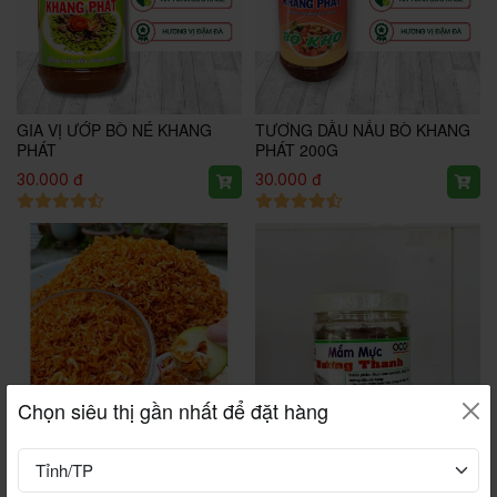
GIA VỊ ƯỚP BÒ NÉ KHANG
TƯƠNG DẦU NẤU BÒ KHANG
PHÁT
PHÁT 200G
30.000 đ
30.000 đ
Chọn siêu thị gần nhất để đặt hàng
Ruốc Sấy Lá Chanh - Hương
Mắm Mực - Hương Thanh
Thanh 150g