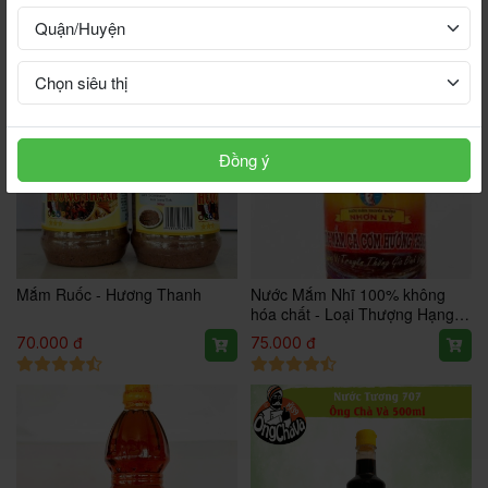
65.000 đ
58.000 đ
Đồng ý
Mắm Ruốc - Hương Thanh
Nước Mắm Nhĩ 100% không
hóa chất - Loại Thượng Hạng
450ml
70.000 đ
75.000 đ