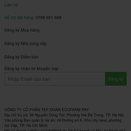
Liên hệ
Hỗ trợ đặt hàng:
0708 651 668
Đăng ký Mua hàng
Đăng ký Nhà cung cấp
Đăng ký Điểm bán
Đăng ký nhận tin khuyến mại
Đăng ký
CÔNG TY CỔ PHẦN TẬP ĐOÀN ECOFARM PAY
Địa chỉ trụ sở: 06 Nguyễn Công Trứ, Phường Hai Bà Trưng, TP. Hà Nội
Văn phòng Ban quản lý dự án: 08 Đường số 6, Khu city land, phường
Gò Vấp, TP. Hồ Chí Minh
Mã số doanh nghiệp: 0110046945 do Sở Kế hoạch và Đầu tư thành phố