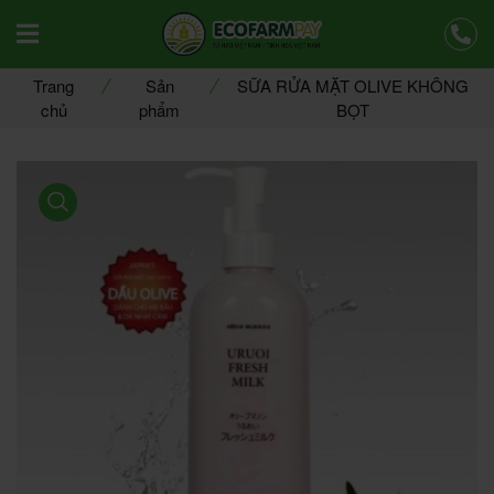
Offcanvas Menu Mobile Open
Trang
Sản
SỮA RỬA MẶT OLIVE KHÔNG
chủ
phẩm
BỌT
product view