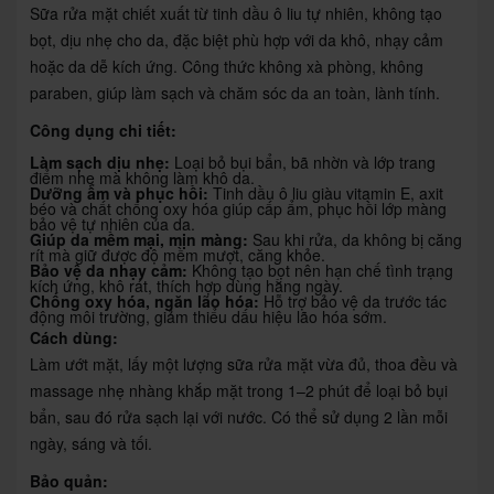
Sữa rửa mặt chiết xuất từ tinh dầu ô liu tự nhiên, không tạo
bọt, dịu nhẹ cho da, đặc biệt phù hợp với da khô, nhạy cảm
hoặc da dễ kích ứng. Công thức không xà phòng, không
paraben, giúp làm sạch và chăm sóc da an toàn, lành tính.
Công dụng chi tiết:
Làm sạch dịu nhẹ:
Loại bỏ bụi bẩn, bã nhờn và lớp trang
điểm nhẹ mà không làm khô da.
Dưỡng ẩm và phục hồi:
Tinh dầu ô liu giàu vitamin E, axit
béo và chất chống oxy hóa giúp cấp ẩm, phục hồi lớp màng
bảo vệ tự nhiên của da.
Giúp da mềm mại, mịn màng:
Sau khi rửa, da không bị căng
rít mà giữ được độ mềm mượt, căng khỏe.
Bảo vệ da nhạy cảm:
Không tạo bọt nên hạn chế tình trạng
kích ứng, khô rát, thích hợp dùng hằng ngày.
Chống oxy hóa, ngăn lão hóa:
Hỗ trợ bảo vệ da trước tác
động môi trường, giảm thiểu dấu hiệu lão hóa sớm.
Cách dùng:
Làm ướt mặt, lấy một lượng sữa rửa mặt vừa đủ, thoa đều và
massage nhẹ nhàng khắp mặt trong 1–2 phút để loại bỏ bụi
bẩn, sau đó rửa sạch lại với nước. Có thể sử dụng 2 lần mỗi
ngày, sáng và tối.
Bảo quản: