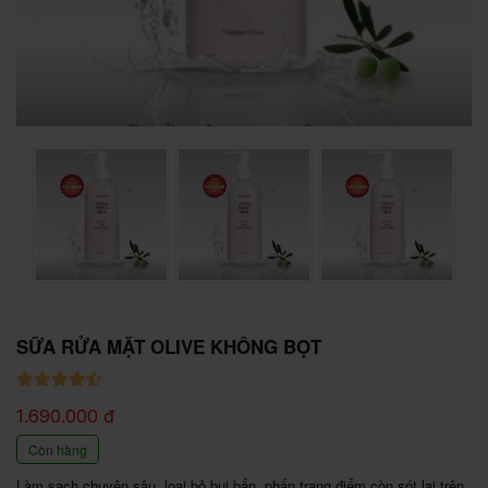
SỮA RỬA MẶT OLIVE KHÔNG BỌT
1.690.000 đ
Còn hàng
Làm sạch chuyên sâu, loại bỏ bụi bẩn, phấn trang điểm còn sót lại trên 