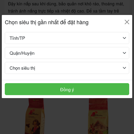
Đậy kín nắp sau khi dùng, bảo quản nơi khô ráo, thoáng mát,
tránh ánh nắng trực tiếp và nhiệt độ cao. Để xa tầm tay trẻ
em.
Chọn siêu thị gần nhất để đặt hàng
Hạn sử dụng:
36 tháng kể từ ngày sản xuất, nên dùng hết trong vòng 12
tháng sau khi mở nắp để đảm bảo chất lượng tốt nhất.
FLASH SALE
Xem thêm
Đồng ý