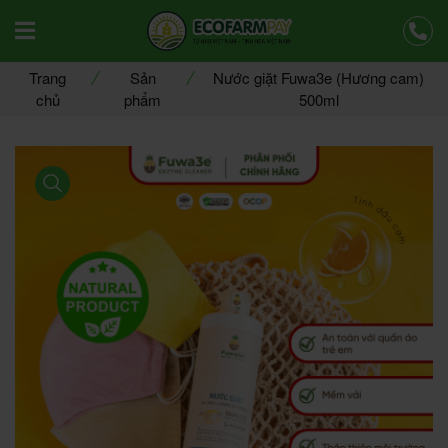
Offcanvas Menu Mobile Open
Trang
Sản
Nước giặt Fuwa3e (Hương cam)
chủ
phẩm
500ml
product view