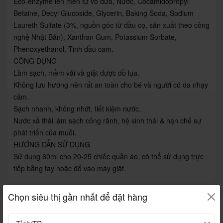
Eco-enzyme lên men từ vỏ dứa, Nước, Cocamidopropyl
Betaine, Decyl Glucoside, Glycerin, Baking Soda, Sodium
Laureth Sulfate (3%, nguồn gốc từ dầu cọ, sản xuất theo công
nghệ Nhật Bản), Xanthan Gum, Potassium Sorbate,
Phenoxyethanol, Tinh dầu cam.
CÔNG DỤNG
Làm sạch, mềm vải và giặt được đồ lụa.
Không lưu hương nên rất an toàn cho bé và người có da nhạy
cảm.
Sạch nhanh, không nhớt, tiết kiệm nước.
Nước xả thải làm sạch cống rãnh, hệ sinh thái & hạn chế sự
phát triển của muỗi.
HƯỚNG DẪN SỬ DỤNG
Sử dụng 60ml cho 20-25 chiếc quần áo, có thể sử dụng trực
tiếp bằng tay hoặc đổ vào máy giặt.
Chọn siêu thị gần nhất để đặt hàng
FLASH SALE
Xem thêm