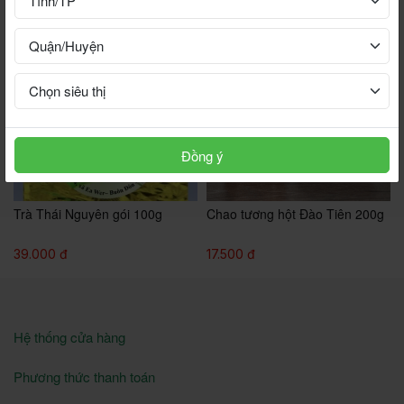
Đồng ý
Trà Thái Nguyên gói 100g
Chao tương hột Đào Tiên 200g
39.000 đ
17.500 đ
Hệ thống cửa hàng
Phương thức thanh toán