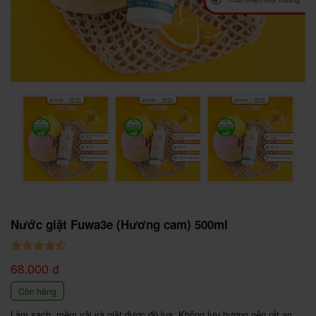
Nước giặt Fuwa3e (Hương cam) 500ml
68.000 đ
Còn hàng
Làm sạch, mềm vải và giặt được đồ lụa. Không lưu hương nên rất an 