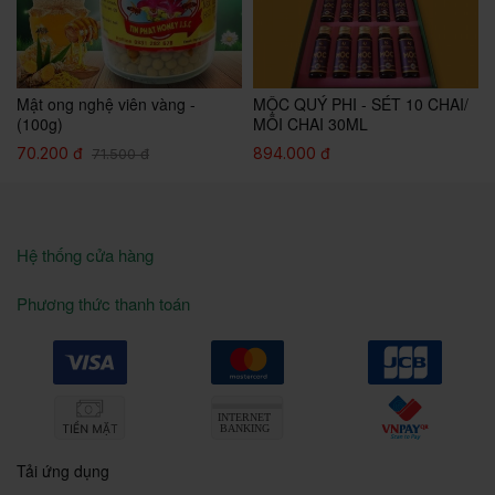
t
Mật ong nghệ viên vàng -
MỘC QUÝ PHI - SÉT 10 CHAI/
(100g)
MỖI CHAI 30ML
70.200 đ
894.000 đ
71.500 đ
Hệ thống cửa hàng
Phương thức thanh toán
Tải ứng dụng