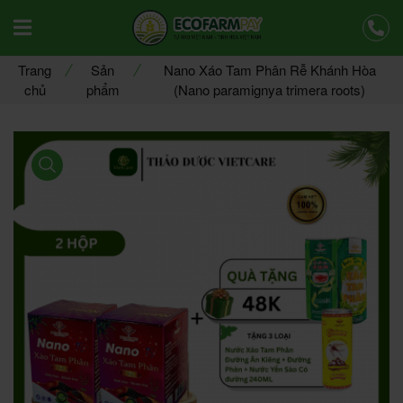
Offcanvas Menu Mobile Open
Trang
Sản
Nano Xáo Tam Phân Rễ Khánh Hòa
chủ
phẩm
(Nano paramignya trimera roots)
product view