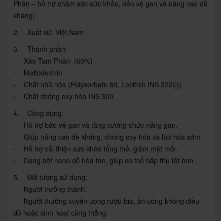
Phân – hỗ trợ chăm sóc sức khỏe, bảo vệ gan và nâng cao đề
kháng)
2. Xuất xứ: Việt Nam
3. Thành phần:
- Xáo Tam Phân (60%)
- Maltodextrin
- Chất nhũ hóa (Polysorbate 80, Lecithin INS 322(i))
- Chất chống oxy hóa INS 300.
4. Công dụng:
- Hỗ trợ bảo vệ gan và tăng cường chức năng gan.
- Giúp nâng cao đề kháng, chống oxy hóa và lão hóa sớm.
- Hỗ trợ cải thiện sức khỏe tổng thể, giảm mệt mỏi.
- Dạng bột nano dễ hòa tan, giúp cơ thể hấp thụ tốt hơn.
5. Đối tượng sử dụng:
- Người trưởng thành.
- Người thường xuyên uống rượu bia, ăn uống không điều
độ hoặc sinh hoạt căng thẳng.