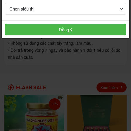
- Nơi khô ráo, thoáng mát, tránh ánh nắng trực tiếp.
- Đậy kín sau khi sử dụng, để xa tầm tay trẻ em.
11. Cam kết và Chính sách của Shop
- Không pha trộn tạp chất.
Đồng ý
- 100% chính hãng.
- Không sử dụng các chất tẩy trắng, làm màu.
- Đổi trả trong vòng 7 ngày và bảo hành 1 đổi 1 nếu có lỗi do
nhà sản xuất.
FLASH SALE
Xem thêm
-1%