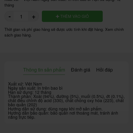
tháng
-
+
THÊM VÀO GIỎ
Thời gian và phí giao hàng sẽ được ước tính khi đặt hàng. Xem chính
sách giao hàng.
Thông tin sản phẩm
Đánh giá
Hỏi đáp
Xuất xứ: Việt Nam
Ngày sản xuất: In trên bao bì
Hạn sử dụng: 12 tháng
Thành phần: Xoài (94%), đường (5%), muối (0.5%), ớt (0.1%),
chất điều chỉnh độ acid (330), chất chống oxy hóa (223), chất
bảo quản (202)
Hướng dẫn sử dụng: dùng ngay khi mở sản phẩm.
Hướng dẫn bảo quản: bảo quản nơi thoáng mát, tránh ánh
nắng trực tiếp.