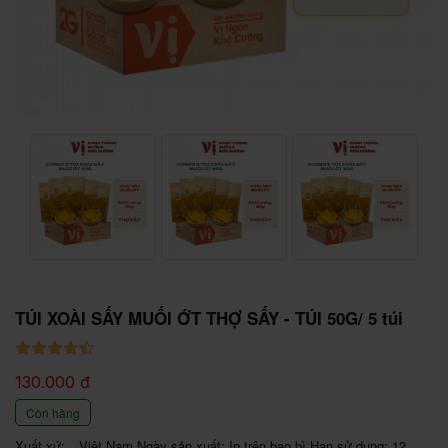
TÚI XOÀI SẤY MUỐI ỚT THỢ SẤY - TÚI 50G/ 5 túi
130.000 đ
Còn hàng
Xuất xứ:	Việt Nam Ngày sản xuất: In trên bao bì Hạn sử dụng: 12 