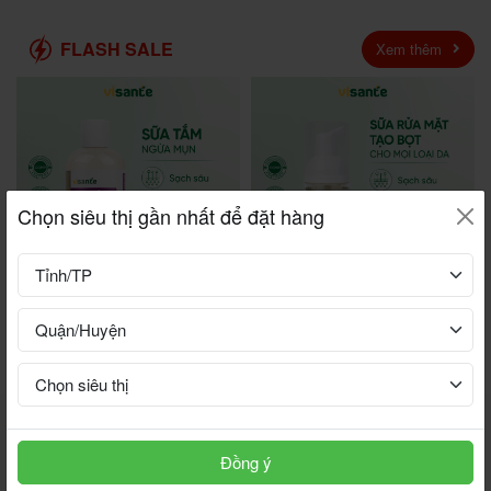
FLASH SALE
Xem thêm
Chọn siêu thị gần nhất để đặt hàng
Sữa tắm ngừa mụn 400 ML -
Sữa rửa mặt cho da dầu và
VISANTE
mụn 30 ML- VISANTE
220.000 đ
48.000 đ
Đồng ý
Hệ thống cửa hàng