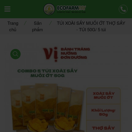
Offcanvas Menu Mobile Open
Trang
Sản
TÚI XOÀI SẤY MUỐI ỚT THỢ SẤY
chủ
phẩm
- TÚI 50G/ 5 túi
product view