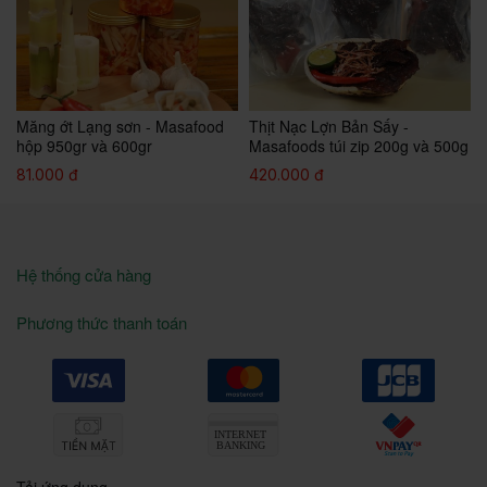
Măng ớt Lạng sơn - Masafood
Thịt Nạc Lợn Bản Sấy -
l
hộp 950gr và 600gr
Masafoods túi zip 200g và 500g
81.000 đ
420.000 đ
Hệ thống cửa hàng
Phương thức thanh toán
Tải ứng dụng