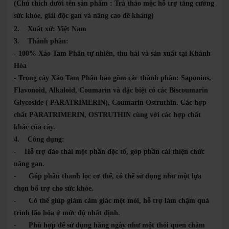
(Chú thích dưới tên sản phẩm : Trà thảo mộc hỗ trợ tăng cường
sức khỏe, giải độc gan và nâng cao đề kháng)
2. Xuất xứ:
Việt Nam
3. Thành phần:
- 100% Xáo Tam Phân tự nhiên, thu hái và sản xuất tại Khánh
Hòa
- Trong cây Xáo Tam Phân bao gồm các thành phần: Saponins,
Flavonoid, Alkaloid, Coumarin và đặc biệt có các Biscoumarin
Glycoside ( PARATRIMERIN), Coumarin Ostruthin. Các hợp
chất PARATRIMERIN, OSTRUTHIN cùng với các hợp chất
khác của cây.
4. Công dụng:
- Hỗ trợ đào thải một phần độc tố, góp phần cải thiện chức
năng gan.
- Góp phần thanh lọc cơ thể, có thể sử dụng như một lựa
chọn bổ trợ cho sức khỏe.
- Có thể giúp giảm cảm giác mệt mỏi, hỗ trợ làm chậm quá
trình lão hóa ở mức độ nhất định.
- Phù hợp để sử dụng hằng ngày như một thói quen chăm