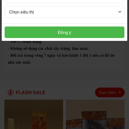
- Ngày sản xuất: In trên bao bì sản phẩm.
10.Bảo quản:
- Nơi khô ráo, thoáng mát, tránh ánh nắng trực tiếp.
- Đóng kín sau khi mở, để xa tầm tay trẻ em.
11. Cam kết và Chính sách của Shop
Đồng ý
- Không pha trộn tạp chất.
- 100% chính hãng.
- Không sử dụng các chất tẩy trắng, làm màu.
- Đổi trả trong vòng 7 ngày và bảo hành 1 đổi 1 nếu có lỗi do
nhà sản xuất.
FLASH SALE
Xem thêm