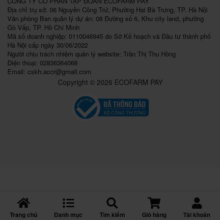
CÔNG TY CỔ PHẦN TẬP ĐOÀN ECOFARM PAY
Địa chỉ trụ sở: 06 Nguyễn Công Trứ, Phường Hai Bà Trưng, TP. Hà Nội
Văn phòng Ban quản lý dự án: 08 Đường số 6, Khu city land, phường
Gò Vấp, TP. Hồ Chí Minh
Mã số doanh nghiệp: 0110046945 do Sở Kế hoạch và Đầu tư thành phố
Hà Nội cấp ngày 30/06/2022
Người chịu trách nhiệm quản lý website: Trần Thị Thu Hồng
Điện thoại: 02836364068
Email:
cskh.accr@gmail.com
Copyright © 2026 ECOFARM PAY
Trang chủ
Danh mục
Tìm kiếm
Giỏ hàng
Tài khoản