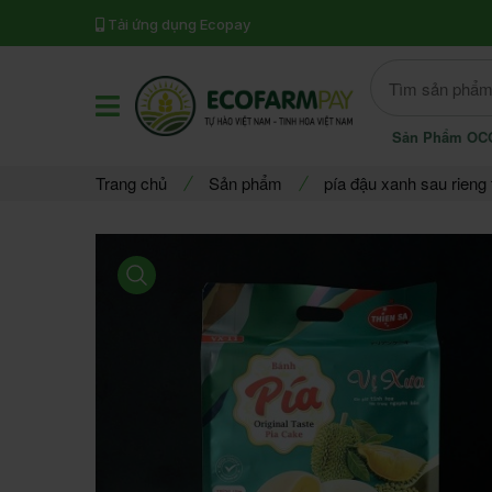
Tải ứng dụng Ecopay
Offcanvas Category Open
Sản Phẩm OC
Trang chủ
Sản phẩm
pía đậu xanh sau rieng 
product view