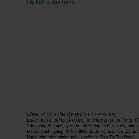
Hệ thống cửa hàng
CÔNG TY CỔ PHẦN TẬP ĐOÀN ECOFARM PAY
Địa chỉ trụ sở: 06 Nguyễn Công Trứ, Phường Hai Bà Trưng, TP
Văn phòng Ban quản lý dự án: 08 Đường số 6, Khu city land,
Mã số doanh nghiệp: 0110046945 do Sở Kế hoạch và Đầu tư t
Người chịu trách nhiệm quản lý website: Trần Thị Thu Hồng