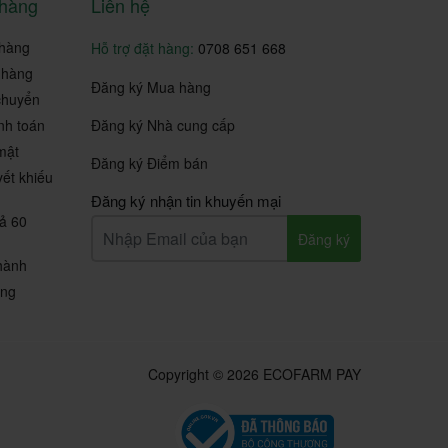
 hàng
Liên hệ
hàng
Hỗ trợ đặt hàng:
0708 651 668
 hàng
Đăng ký Mua hàng
chuyển
nh toán
Đăng ký Nhà cung cấp
mật
Đăng ký Điểm bán
yết khiếu
Đăng ký nhận tin khuyến mại
rả 60
Đăng ký
hành
ộng
Copyright © 2026 ECOFARM PAY