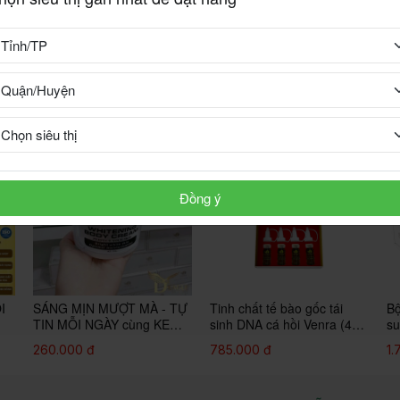
Đồng ý
I
SÁNG MỊN MƯỢT MÀ - TỰ
Tinh chất tế bào gốc tái
Bộ
TIN MỖI NGÀY cùng KEM
sinh DNA cá hồi Venra (4
su
WHITENING BODY CREAM
*10ml)
hư
260.000 đ
785.000 đ
1.