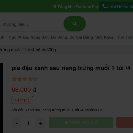
CSKH Miền Bắ
Tổng kho Ecofarm Pay
OP
Thực Phẩm
Nông Sản
Đồ Uống
Đồ Gia Dụng
Sức Khỏe
Thời Tra
trứng muối 1 túi /4 bánh/300g
pía đậu xanh sau rieng trứng muối 1 túi /4
product view
p
68.000 đ
Hết hàng
pía đậu xanh sau rieng trứng muối 1 túi /4 bánh/300g 
-
+
THÊM VÀO GIỎ