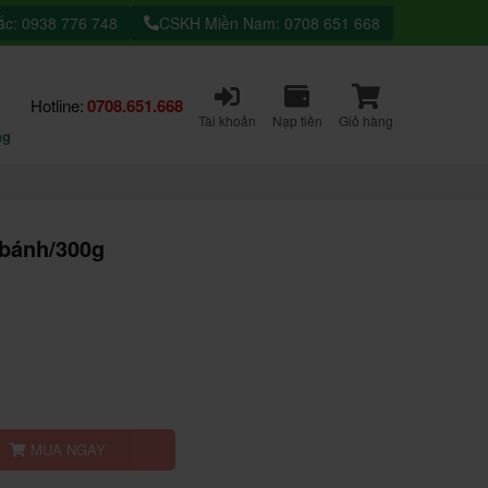
c: 0938 776 748
CSKH Miền Nam: 0708 651 668
Hotline:
0708.651.668
Tài khoản
Nạp tiền
Giỏ hàng
ng
 bánh/300g
roduct view
MUA NGAY