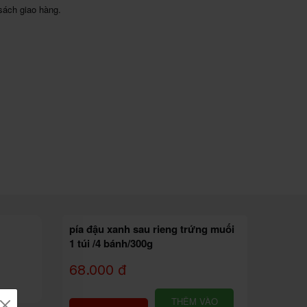
sách giao hàng.
pía đậu xanh sau rieng trứng muối
1 túi /4 bánh/300g
68.000 đ
THÊM VÀO