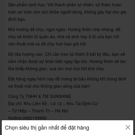
Sản phẩm sinh học: Với thành phần tự nhiên, túi thơm hoàn
toàn an toàn cho sức khỏe người dùng, không gây hại cho gia
đình bạn.
Mùi hương dễ chịu, ngọt ngào: Hương thơm nhẹ nhàng, dễ
chịu sẽ khiến tủ quần áo, nhà vệ sinh hay ô tô của bạn trở
nên thoải mái và dễ chịu hơn bao giờ hết.
Độ tỏa hương cao: Chỉ cần treo túi thơm ở bất kỳ đâu, bạn sẽ
cảm nhận được sự khác biệt ngay lập tức. Hương thơm sẽ lan
tỏa khắp không gian, xua tan mọi mùi hôi khó chịu.
Đặt hàng ngay hôm nay để mang lại bầu không khí trong lành
và thoải mái cho không gian sống của bạn!
Công Ty TNHH & TM SUNSHINE
Địa chỉ: Khu Liền Kề - Lô 12 – Khu Tái Định Cư
– Tứ Hiệp – Thanh Trì – Hà Nội
Hotline:
0982109886
Chọn siêu thị gần nhất để đặt hàng