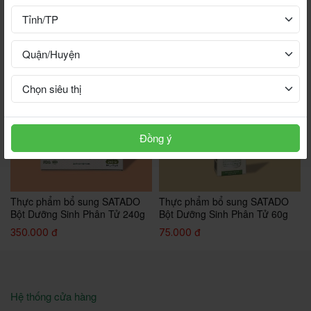
FLASH SALE
Xem thêm
Đồng ý
Thực phẩm bổ sung SATADO
Thực phẩm bổ sung SATADO
Bột Dưỡng Sinh Phân Tử 240g
Bột Dưỡng Sinh Phân Tử 60g
350.000 đ
75.000 đ
Hệ thống cửa hàng