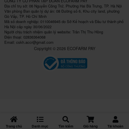
CÔNG TY CỔ PHẦN TẬP ĐOÀN ECOFARM PAY
Địa chỉ trụ sở: 06 Nguyễn Công Trứ, Phường Hai Bà Trưng, TP. Hà Nội
Văn phòng Ban quản lý dự án: 08 Đường số 6, Khu city land, phường
Gò Vấp, TP. Hồ Chí Minh
Mã số doanh nghiệp: 0110046945 do Sở Kế hoạch và Đầu tư thành phố
Hà Nội cấp ngày 30/06/2022
Người chịu trách nhiệm quản lý website: Trần Thị Thu Hồng
Điện thoại: 02836364068
Email:
cskh.accr@gmail.com
Copyright © 2026 ECOFARM PAY
Trang chủ
Danh mục
Tìm kiếm
Giỏ hàng
Tài khoản