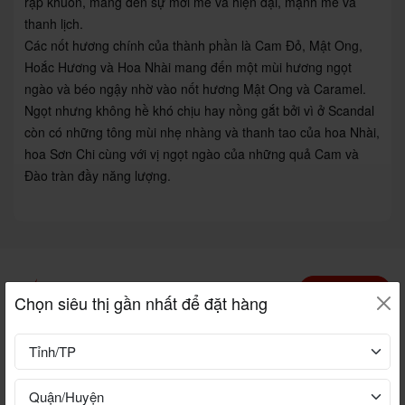
rập khuôn, mang đến sự mới mẻ và hiện đại, mạnh mẽ và
thanh lịch.
Các nốt hương chính của thành phần là Cam Đỏ, Mật Ong,
Hoắc Hương và Hoa Nhài mang đến một mùi hương ngọt
ngào và béo ngậy nhờ vào nốt hương Mật Ong và Caramel.
Ngọt nhưng không hề khó chịu hay nồng gắt bởi vì ở Scandal
còn có những tông mùi nhẹ nhàng và thanh tao của hoa Nhài,
hoa Sơn Chi cùng với vị ngọt ngào của những quả Cam và
Đào tràn đầy năng lượng.
FLASH SALE
Xem thêm
Chọn siêu thị gần nhất để đặt hàng