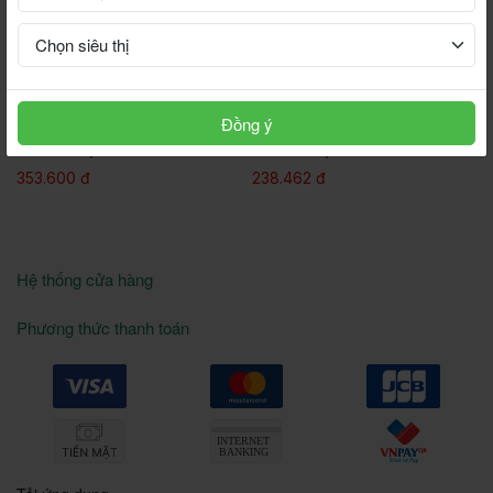
Đồng ý
g
BÒ GÁC BẾP Hùng Miên
HEO GÁC BẾP HÙNG MIÊN –
HƯƠNG VỊ NÚI RỪNG OCOP 3
HƯƠNG VỊ NÚI RỪNG SÔNG
sao
HINH
353.600 đ
238.462 đ
Hệ thống cửa hàng
Phương thức thanh toán