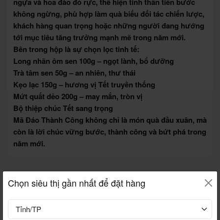
ngựa và hoa đào đỏ rực, thể hiện tinh thần tiến bước
không ngừng, phù hợp làm quà biếu đối tác chiến lược,
khách hàng quan trọng hoặc những người đang hướng
tới mục tiêu tăng trưởng mạnh mẽ trong năm mới.
Bên trong hộp là sự chọn lọc tinh tế:
Long nhãn ôm sen 100g – ngọt lành, bổ dưỡng
Trà tâm sen 50g – an nhiên, thư thái
Kẹo lạc 150g – hương vị Tết truyền thống
Mứt quất dẻo 200g – may mắn, tròn vị
Bộ thiệp chúc Tết sang trọng
Mã Đáo Thành Công không chỉ là món quà đầu xuân, mà
còn là lời chúc vững bước, thành công và bứt phá trong
năm mới.
Chọn siêu thị gần nhất để đặt hàng
FLASH SALE
Xem thêm