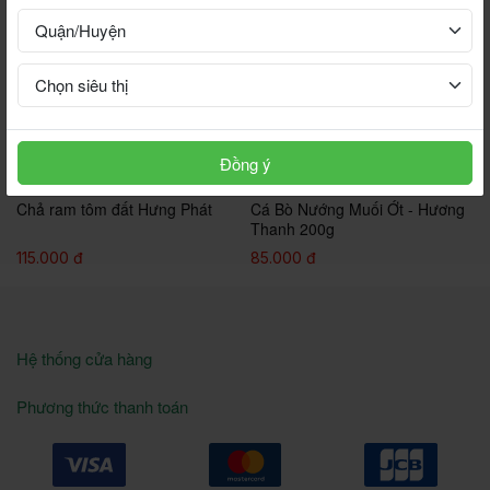
Đồng ý
Chả ram tôm đất Hưng Phát
Cá Bò Nướng Muối Ớt - Hương
Thanh 200g
115.000 đ
85.000 đ
Hệ thống cửa hàng
Phương thức thanh toán