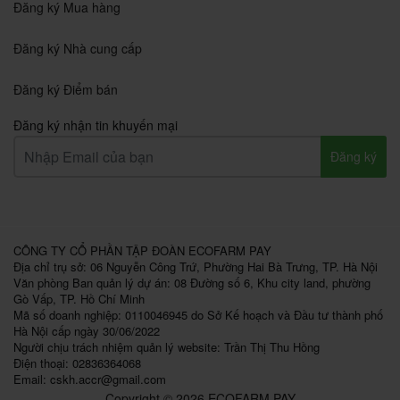
Đăng ký Mua hàng
Đăng ký Nhà cung cấp
Đăng ký Điểm bán
Đăng ký nhận tin khuyến mại
Đăng ký
CÔNG TY CỔ PHẦN TẬP ĐOÀN ECOFARM PAY
Địa chỉ trụ sở: 06 Nguyễn Công Trứ, Phường Hai Bà Trưng, TP. Hà Nội
Văn phòng Ban quản lý dự án: 08 Đường số 6, Khu city land, phường
Gò Vấp, TP. Hồ Chí Minh
Mã số doanh nghiệp: 0110046945 do Sở Kế hoạch và Đầu tư thành phố
Hà Nội cấp ngày 30/06/2022
Người chịu trách nhiệm quản lý website: Trần Thị Thu Hồng
Điện thoại: 02836364068
Email:
cskh.accr@gmail.com
Copyright © 2026 ECOFARM PAY