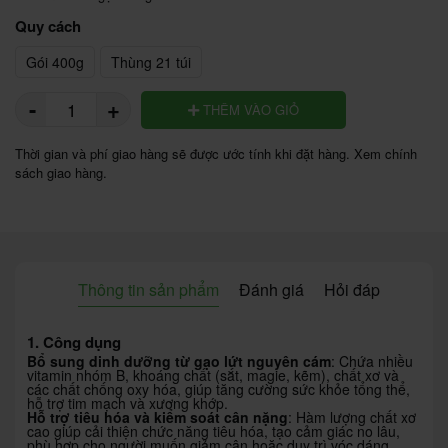
Quy cách
Gói 400g
Thùng 21 túi
-
+
THÊM VÀO GIỎ
Thời gian và phí giao hàng sẽ được ước tính khi đặt hàng. Xem chính
sách giao hàng.
Thông tin sản phẩm
Đánh giá
Hỏi đáp
1. Công dụng
Bổ sung dinh dưỡng từ gạo lứt nguyên cám
: Chứa nhiều
vitamin nhóm B, khoáng chất (sắt, magie, kẽm), chất xơ và
các chất chống oxy hóa, giúp tăng cường sức khỏe tổng thể,
hỗ trợ tim mạch và xương khớp.
Hỗ trợ tiêu hóa và kiểm soát cân nặng
: Hàm lượng chất xơ
cao giúp cải thiện chức năng tiêu hóa, tạo cảm giác no lâu,
phù hợp cho người muốn giảm cân hoặc duy trì vóc dáng.