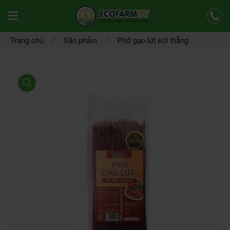
Offcanvas Menu Mobile Open
Trang chủ
Sản phẩm
Phở gạo lứt sợi thẳng
product view