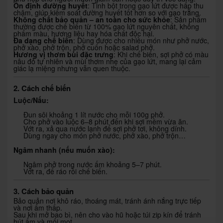
Ổn định đường huyết
: Tinh bột trong gạo lứt được hấp thu
chậm, giúp kiểm soát đường huyết tốt hơn so với gạo trắng.
Không chất bảo quản – an toàn cho sức khỏe
: Sản phẩm
thường được chế biến từ 100% gạo lứt nguyên chất, không
phẩm màu, hương liệu hay hóa chất độc hại.
Đa dạng chế biến
: Dùng được cho nhiều món như phở nước,
phở xào, phở trộn, phở cuốn hoặc salad phở.
Hương vị thơm bùi đặc trưng
: Khi chế biến, sợi phở có màu
nâu đỏ tự nhiên và mùi thơm nhẹ của gạo lứt, mang lại cảm
giác lạ miệng nhưng vẫn quen thuộc.
2. Cách chế biến
Luộc/Nấu:
Đun sôi khoảng 1 lít nước cho mỗi 100g phở.
Cho phở vào luộc 6–8 phút đến khi sợi mềm vừa ăn.
Vớt ra, xả qua nước lạnh để sợi phở tơi, không dính.
Dùng ngay cho món phở nước, phở xào, phở trộn…
Ngâm nhanh (nếu muốn xào):
Ngâm phở trong nước ấm khoảng 5–7 phút.
Vớt ra, để ráo rồi chế biến.
3. Cách bảo quản
Bảo quản nơi khô ráo, thoáng mát, tránh ánh nắng trực tiếp
và nơi ẩm thấp.
Sau khi mở bao bì, nên cho vào hũ hoặc túi zip kín để tránh
hút ẩm và mối mọt.