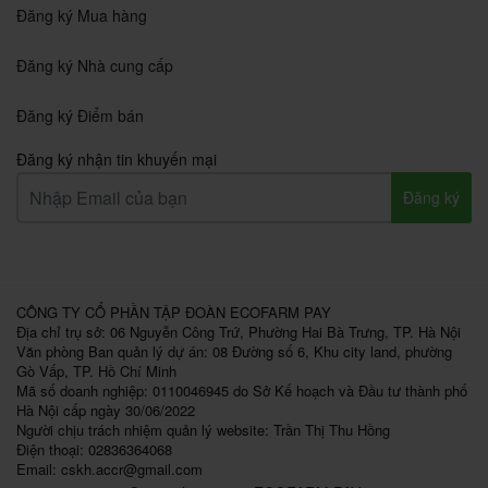
Đăng ký Mua hàng
Đăng ký Nhà cung cấp
Đăng ký Điểm bán
Đăng ký nhận tin khuyến mại
Đăng ký
CÔNG TY CỔ PHẦN TẬP ĐOÀN ECOFARM PAY
Địa chỉ trụ sở: 06 Nguyễn Công Trứ, Phường Hai Bà Trưng, TP. Hà Nội
Văn phòng Ban quản lý dự án: 08 Đường số 6, Khu city land, phường
Gò Vấp, TP. Hồ Chí Minh
Mã số doanh nghiệp: 0110046945 do Sở Kế hoạch và Đầu tư thành phố
Hà Nội cấp ngày 30/06/2022
Người chịu trách nhiệm quản lý website: Trần Thị Thu Hồng
Điện thoại: 02836364068
Email:
cskh.accr@gmail.com