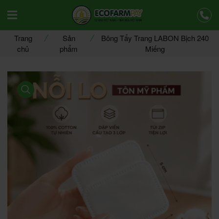
Offcanvas Menu Mobile Open
Trang
Sản
Bông Tẩy Trang LABON Bịch 240
chủ
phẩm
Miếng
product view