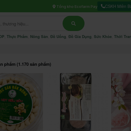
CSKH Miền Bắ
Tổng kho Ecofarm Pay
OP
Thực Phẩm
Nông Sản
Đồ Uống
Đồ Gia Dụng
Sức Khỏe
Thời Tra
ản phẩm (1.170 sản phẩm)