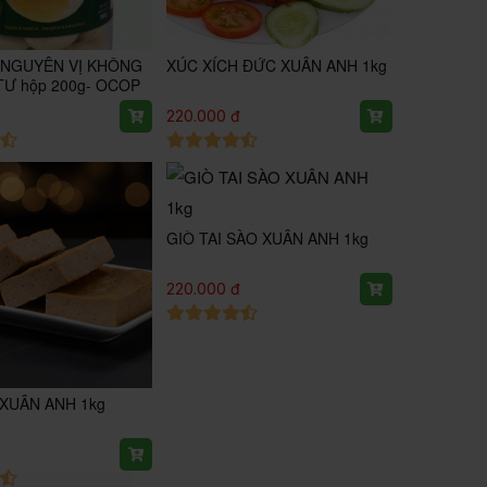
 NGUYÊN VỊ KHÔNG
XÚC XÍCH ĐỨC XUÂN ANH 1kg
TƯ hộp 200g- OCOP
220.000 đ
GIÒ TAI SÀO XUÂN ANH 1kg
220.000 đ
XUÂN ANH 1kg
đ