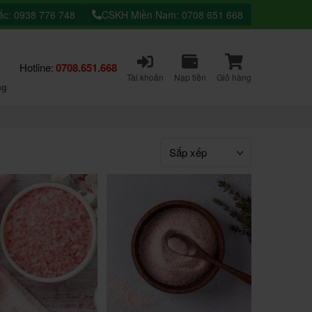
c: 0938 776 748
CSKH Miền Nam: 0708 651 668
Hotline:
0708.651.668
Tài khoản
Nạp tiền
Giỏ hàng
ng