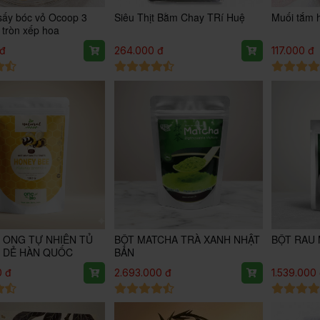
sấy bóc vỏ Ocoop 3
Siêu Thịt Bằm Chay TRí Huệ
Muối tắm 
 tròn xếp hoa
 đ
264.000 đ
117.000 đ
 ONG TỰ NHIÊN TỦ
BỘT MATCHA TRÀ XANH NHẬT
BỘT RAU 
 DẺ HÀN QUỐC
BẢN
0 đ
2.693.000 đ
1.539.000