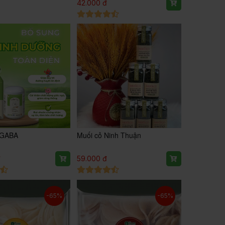
42.000 đ
 GABA
Muối cỏ Ninh Thuận
đ
59.000 đ
-65%
-65%