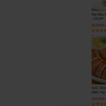
Hạt điều
- OCOP
327.800 
XÚC XÍC
ANH 1kg
220.000 