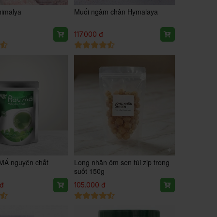
himalya
Muối ngâm chân Hymalaya
117.000 đ
MÁ nguyên chất
Long nhãn ôm sen túi zip trong
suốt 150g
 đ
105.000 đ