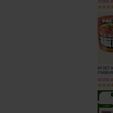
72.000 đ
MÌ DẸT 
FINSBUR
42.000 đ