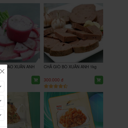
DA BAO XUÂN ANH
CHẢ GIÒ BÒ XUÂN ANH 1kg
đ
300.000 đ