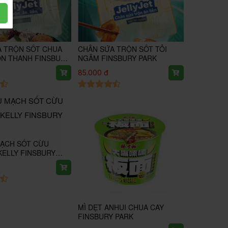
A TRỘN SỐT CHUA
CHÂN SỨA TRỘN SỐT TỎI
ÒN THANH FINSBURY
NGÂM FINSBURY PARK
85.000 đ
MẠCH SỐT CỪU
KELLY FINSBURY
MÌ DẸT ANHUI CHUA CAY
FINSBURY PARK