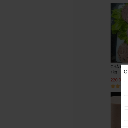
CHẢ GIÒ
C
1kg
220.000 