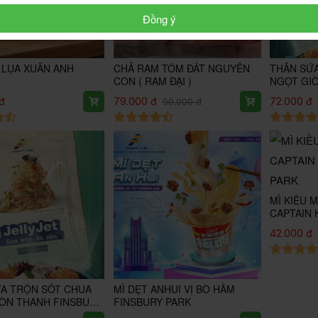
Đồng ý
 LỤA XUÂN ANH
CHẢ RAM TÔM ĐẤT NGUYÊN
THÂN SỨ
CON ( RAM ĐẠI )
NGỌT GI
PARK
đ
79.000 đ
72.000 đ
90.000 đ
MÌ KIỀU 
CAPTAIN 
PARK
42.000 đ
A TRỘN SỐT CHUA
MÌ DẸT ANHUI VỊ BÒ HẦM
ÒN THANH FINSBURY
FINSBURY PARK