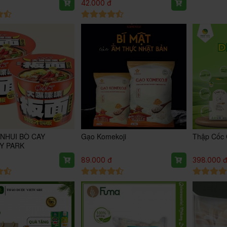
42.000 đ
ANHUI BÒ CAY
Gạo Komekoji
Thập Cốc
Y PARK
89.000 đ
398.000 