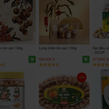
n ôm sen 100g
Long nhãn ôm sen 150g
Hạt điều v
- OCOP
105.000 đ
277.200 đ
-24%