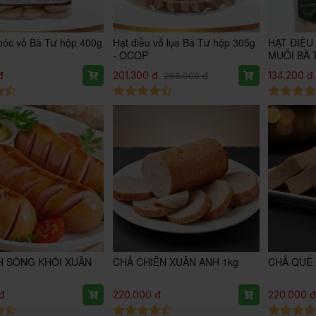
 bóc vỏ Bà Tư hộp 400g
Hạt điều vỏ lụa Bà Tư hộp 305g
HẠT ĐIỀU
- OCOP
MUỐI BÀ 
đ
201.300 đ
134.200 đ
268.000 đ
H SÔNG KHÓI XUÂN
CHẢ CHIÊN XUÂN ANH 1kg
CHẢ QUẾ 
đ
220.000 đ
220.000 