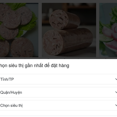
 THỦ trắng XUÂN ANH
CHẢ GIÒ THỦ đỏ XUÂN ANH
CHẢ GIÒ 
họn siêu thị gần nhất để đặt hàng
1kg
1kg
đ
220.000 đ
220.000 
-12%