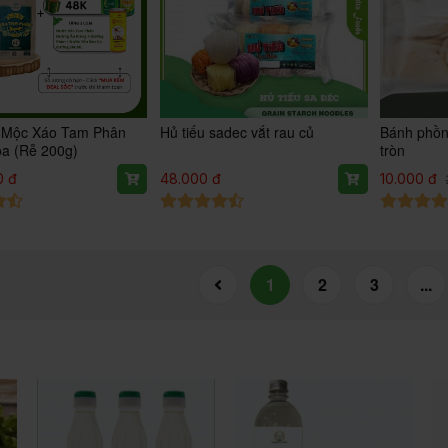
 Mộc Xáo Tam Phân
Hủ tiếu sadec vắt rau củ
Bánh phồn
a (Rễ 200g)
tròn
0 đ
48.000 đ
10.000 đ
1
2
3
...