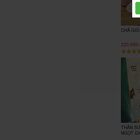
CHẢ GIÒ
220.000 
THÂN SỨ
NGỌT GI
PARK